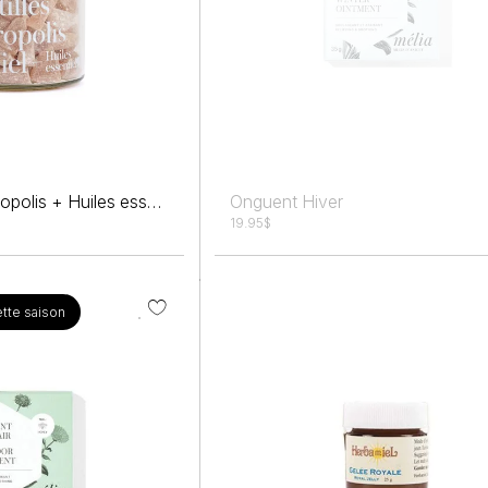
Pastilles Miel + Propolis + Huiles essentielles 150g
Onguent Hiver
19.95
$
tte saison