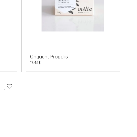
Onguent Propolis
17.45
$