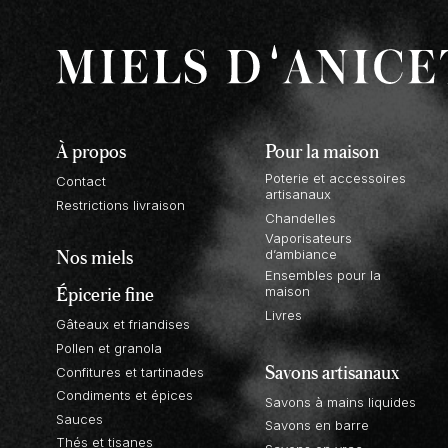
À propos
Pour la maison
Poterie et accessoires
Contact
artisanaux
Restrictions livraison
Chandelles
Vaporisateurs
Nos miels
d’ambiance
Ensembles pour la
Épicerie fine
maison
Livres
Gâteaux et friandises
Pollen et granola
Savons artisanaux
Confitures et tartinades
Condiments et épices
Savons à mains liquides
Sauces
Savons en barre
Thés et tisanes