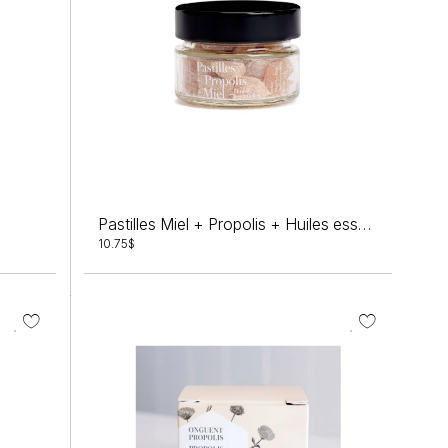
Pastilles Miel + Propolis + Huiles essentielles 75g
10.75
$