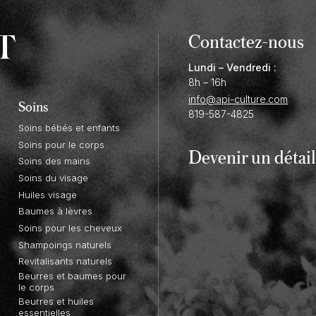
Contactez-nous
Lundi – Vendredi :
8h – 16h
info@api-culture.com
Soins
819-587-4825
Soins bébés et enfants
Soins pour le corps
Devenir un
détail
Soins des mains
Soins du visage
Huiles visage
Baumes à lèvres
Soins pour les cheveux
Shampoings naturels
Revitalisants naturels
Beurres et baumes pour
le corps
Beurres et huiles
essentielles