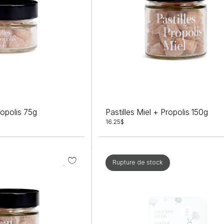
ropolis 75g
Pastilles Miel + Propolis 150g
16.25
$
Rupture de stock