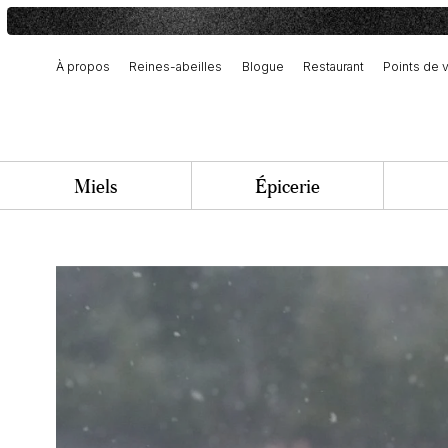
À propos
Reines-abeilles
Blogue
Restaurant
Points de 
Notre histoire et engagement
Récolte et fabrication artisanale
Équipe et offres d’emploi
Miels
Épicerie