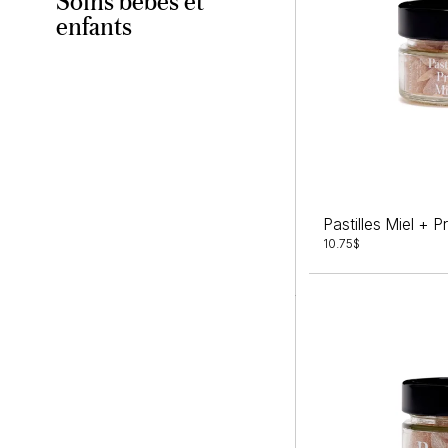
Soins bébés et
enfants
Pastilles Miel + P
10.75
$