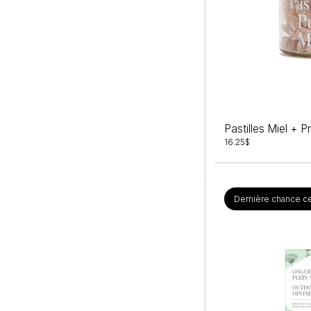
16.25
$
Dernière chance ce