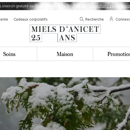
Livraison gratuite au Québec à partir de 120,00$.
Des restrictions s’appliquent
vente
Cadeaux corporatifs
Recherche
Connex
Soins
Maison
Promotio