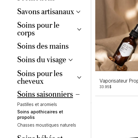
Savons artisanaux
Soins pour le
Savons en barre
corps
Savons à mains liquides
Élégants et raffinés
Soins des mains
Ensembles pour le corps
Exfoliants et jardiniers
Gels douche
Frais et masculins
Soins du visage
Beurres et baumes pour le
Peau sensible
corps
Savons en vrac
Soins pour les
Huiles visage
Beurres et huiles essentielles
cheveux
Baumes à lèvres
Laits de bain et exfoliants
Vaporisateur Prop
33.95
$
Soins saisonniers
Shampoings naturels
Revitalisants naturels
Pastilles et aromiels
Soins apothicaires et
propolis
Chasses moustiques naturels