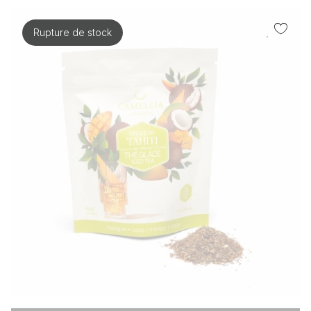
Voir tous
Rupture de stock
Épicerie fine
Ensembles gourmands
Gâteaux et friandises
Confitures et tartinades
Condiments et épices
Pollen et granola
Sauces
Amis vignerons et vins de miel
Cafés, thés et tisanes
Apothicaires et propolis
Gelée royale
Pastilles et aromiels
Épicerie en promotion