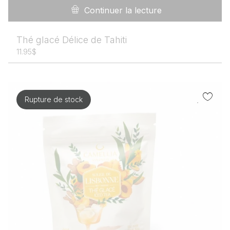
Continuer la lecture
Nos miels
Thé glacé Délice de Tahiti
Coffrets de miels
11.95
$
Miels bruts
Miels classiques
Miels crémeux
Rupture de stock
Miels par saison