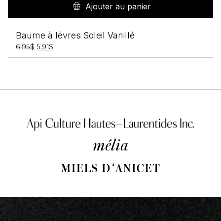
Ajouter au panier
Baume à lèvres Soleil Vanillé
Le
Le
6.95
$
5.91
$
prix
prix
initial
actuel
était :
est :
6.95$.
5.91$.