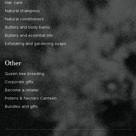
Hair care
Natural shampoos
Natural conditioners
Butters and body balms
Butters and essential oils
Exfoliating and gardening soaps
Other
Queen bee breeding
Corporate gifts
Become a retailer
Pollens & Nectars Canteen
Bundles and gifts