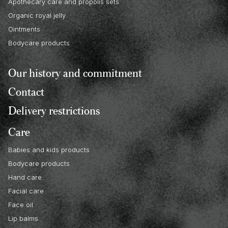
Apothecary care and propolis sets
Organic royal jelly
Ointments
Bodycare products
Our history and commitment
Contact
Delivery restrictions
Care
Babies and kids products
Bodycare products
Hand care
Facial care
Face oil
Lip balms