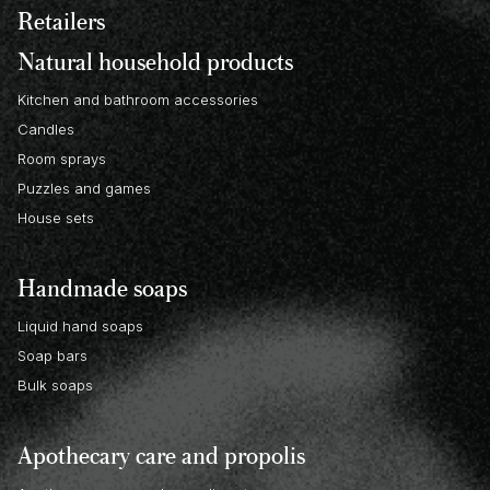
Retailers
Natural household products
Kitchen and bathroom accessories
Candles
Room sprays
Puzzles and games
House sets
Handmade soaps
Liquid hand soaps
Soap bars
Bulk soaps
Apothecary care and propolis