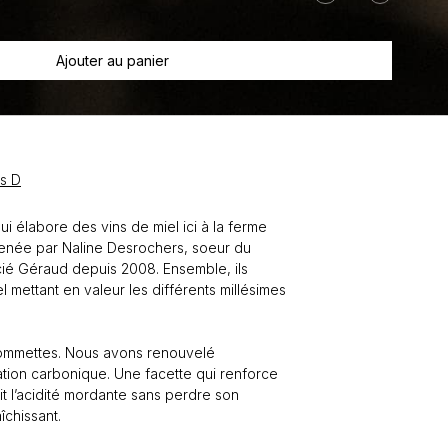
Vin
de
miel
Ajouter au panier
Beezz
Contact
s D
ui élabore des vins de miel ici à la ferme
enée par Naline Desrochers, soeur du
cié Géraud depuis 2008. Ensemble, ils
l mettant en valeur les différents millésimes
pommettes. Nous avons renouvelé
ation carbonique. Une facette qui renforce
uit l’acidité mordante sans perdre son
îchissant.