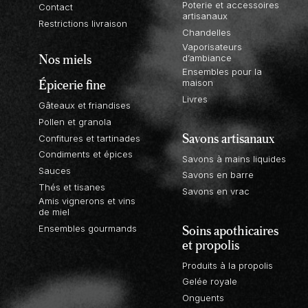
Poterie et accessoires
Contact
artisanaux
Restrictions livraison
Chandelles
Vaporisateurs
Nos miels
d’ambiance
Ensembles pour la
Épicerie fine
maison
Livres
Gâteaux et friandises
Pollen et granola
Savons artisanaux
Confitures et tartinades
Condiments et épices
Savons à mains liquides
Sauces
Savons en barre
Thés et tisanes
Savons en vrac
Amis vignerons et vins
de miel
Soins apothicaires
Ensembles gourmands
et propolis
Produits à la propolis
Gelée royale
Onguents