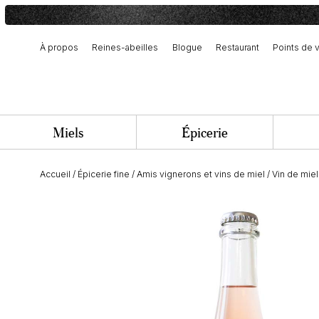
À propos
Reines-abeilles
Blogue
Restaurant
Points de 
Notre histoire et engagement
Récolte et fabrication artisanale
Équipe et offres d’emploi
Miels
Épicerie
Accueil
/
Épicerie fine
/
Amis vignerons et vins de miel
/
Vin de mie