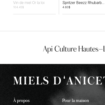
Vin de miel Or la loi
Spritzer Beezz Rhubarbe et Framboise
104.45
$
4.60
$
À propos
Pour la maison