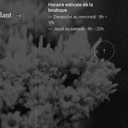
Horaire estivale de la
boutique
lant
— Dimanche au mercredi : 9h –
17h
— Jeudi au samedi : 9h – 20h