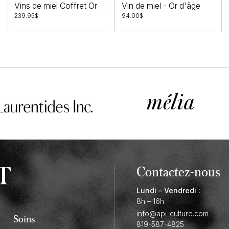
Vin de miel - Or d'âge
Vins de miel Coffret Or Pair
239.95
$
94.00
$
Contactez-nous
Lundi – Vendredi :
8h – 16h
info@api-culture.com
Soins
819-587-4825