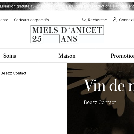
Livraison gratuite au Québec à partir de 120,00$.
Des restrictions s’appliquent
vente
Cadeaux corporatifs
Recherche
Connex
Soins
Maison
Promotio
l Beezz Contact
Vin de 
Beezz Contact