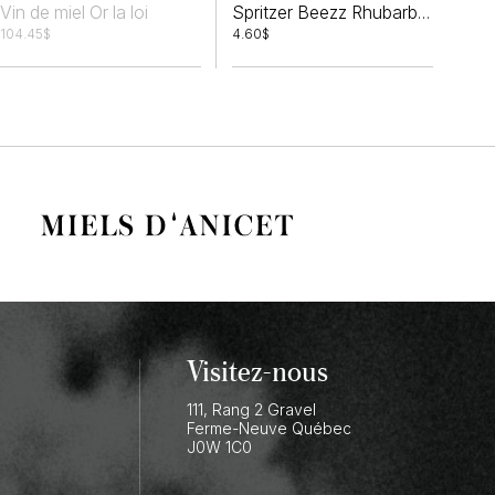
Vin de miel Or la loi
Spritzer Beezz Rhubarbe et Framboise
104.45
$
4.60
$
Visitez-nous
111, Rang 2 Gravel
Ferme-Neuve
Québec
J0W 1C0