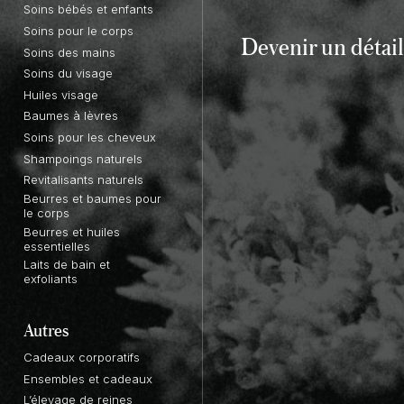
Soins bébés et enfants
Soins pour le corps
Devenir un
détail
Soins des mains
Soins du visage
Huiles visage
Baumes à lèvres
Soins pour les cheveux
Shampoings naturels
Revitalisants naturels
Beurres et baumes pour
le corps
Beurres et huiles
essentielles
Laits de bain et
exfoliants
Autres
Cadeaux corporatifs
Ensembles et cadeaux
L’élevage de reines