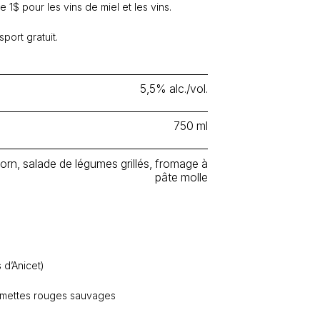
 1$ pour les vins de miel et les vins.
port gratuit.
5,5% alc./vol.
750 ml
orn, salade de légumes grillés, fromage à
pâte molle
s d’Anicet)
mettes rouges sauvages