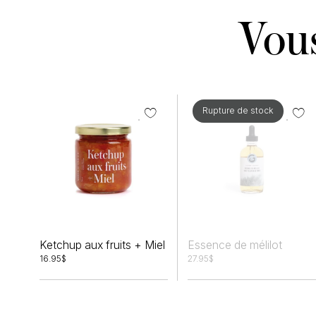
Vous
Rupture de stock
Ketchup aux fruits + Miel
Essence de mélilot
16.95
$
27.95
$