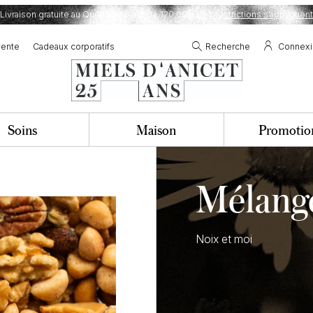
Livraison gratuite au Québec à partir de 120,00$.
Des restrictions s’appliquent
vente
Cadeaux corporatifs
Recherche
Connex
Soins
Maison
Promotio
Mélange
Noix et moi