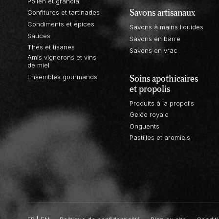
Pollen et granola
Savons artisanaux
Confitures et tartinades
Condiments et épices
Savons à mains liquides
Sauces
Savons en barre
Thés et tisanes
Savons en vrac
Amis vignerons et vins
de miel
Soins apothicaires
Ensembles gourmands
et propolis
Produits à la propolis
Gelée royale
Onguents
Pastilles et aromiels