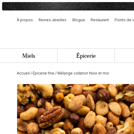
À propos
Reines-abeilles
Blogue
Restaurant
Points de 
Notre histoire et engagement
Récolte et fabrication artisanale
Équipe et offres d’emploi
Miels
Épicerie
Accueil
/
Épicerie fine
/
Mélange collation Noix et moi