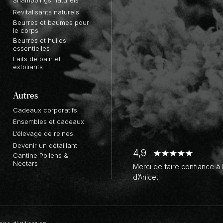
Shampoings naturels
Revitalisants naturels
Beurres et baumes pour
le corps
Beurres et huiles
essentielles
Laits de bain et
exfoliants
Autres
Cadeaux corporatifs
Ensembles et cadeaux
L’élevage de reines
Devenir un détaillant
4,9
Cantine Pollens &
Nectars
Merci de faire confiance à 
d’Anicet!