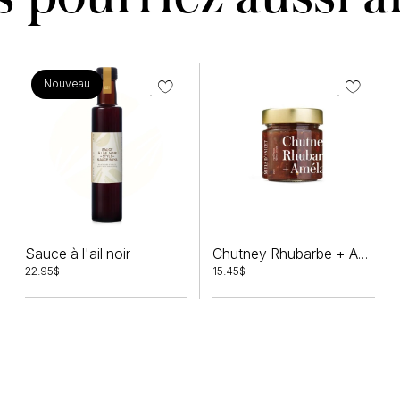
Nouveau
Sauce à l'ail noir
Chutney Rhubarbe + Amélanchier
22.95
$
15.45
$