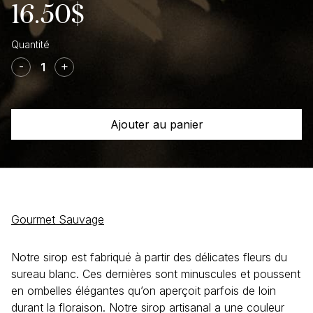
16.50
$
quantité
de
-
+
Sirop
fleurs
sureau
Ajouter au panier
Gourmet Sauvage
Notre sirop est fabriqué à partir des délicates fleurs du
sureau blanc. Ces dernières sont minuscules et poussent
en ombelles élégantes qu’on aperçoit parfois de loin
durant la floraison. Notre sirop artisanal a une couleur