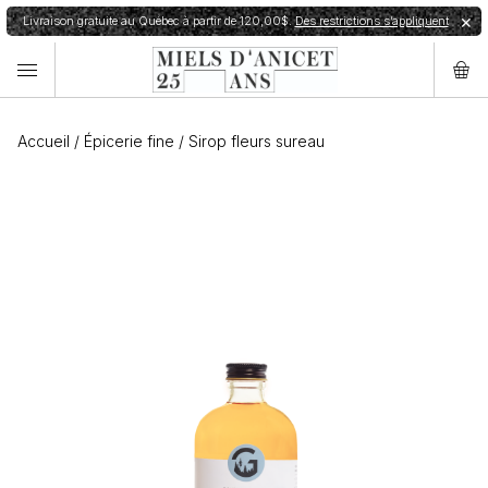
Livraison gratuite au Québec à partir de 120,00$.
Des restrictions s’appliquent
✕
Accueil
/
Épicerie fine
/
Sirop fleurs sureau