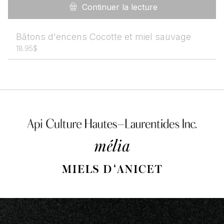
Continuer la lecture
Bâtons d'encens Cocotte et miel sauvage
18.95
$