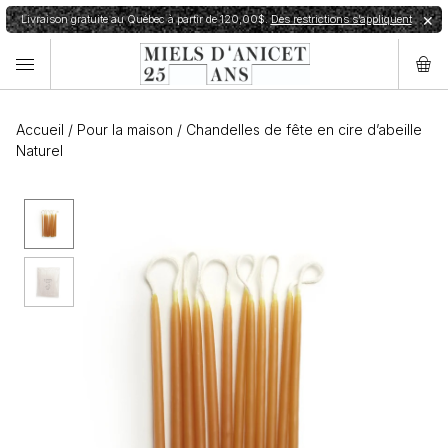
Livraison gratuite au Québec à partir de 120,00$.
Des restrictions s’appliquent
✕
Accueil
/
Pour la maison
/
Chandelles de fête en cire d’abeille
Naturel