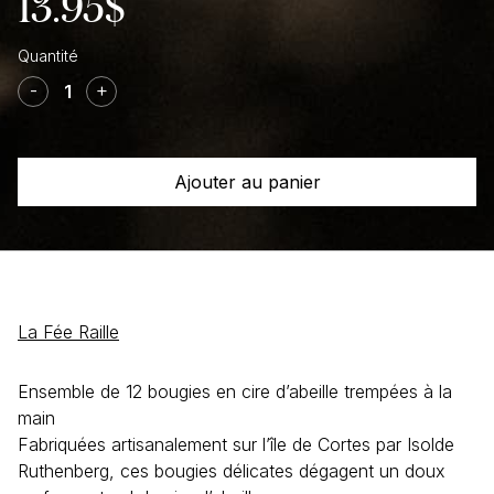
13.95
$
quantité
de
-
+
Chandelles
de
fête
Ajouter au panier
en
cire
d'abeille
Naturel
La Fée Raille
Ensemble de 12 bougies en cire d’abeille trempées à la
main
Fabriquées artisanalement sur l’île de Cortes par Isolde
Ruthenberg, ces bougies délicates dégagent un doux