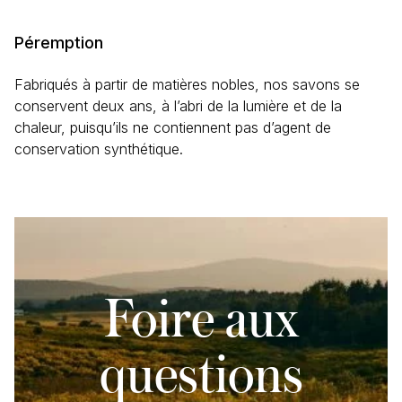
((Laurus nobilis (Laurier / Bay leaf), Citrus bergamia
(Bergamote / Bergamot), Citrus sinensis (Orange douce
Péremption
/ Sweet orange), Coriandrum sativum (Coriandre /
Coriander), Miel/Honey.
Fabriqués à partir de matières nobles, nos savons se
conservent deux ans, à l’abri de la lumière et de la
chaleur, puisqu’ils ne contiennent pas d’agent de
conservation synthétique.
Foire aux
questions