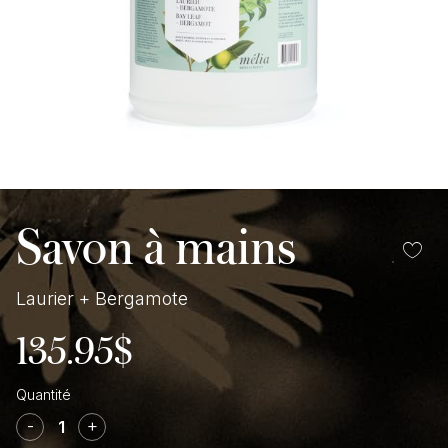
Savon à mains
Laurier + Bergamote
135.95
$
quantité
de
-
+
Savon