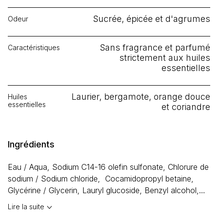
Sucrée, épicée et d'agrumes
Odeur
Sans fragrance et parfumé
Caractéristiques
strictement aux huiles
essentielles
Laurier, bergamote, orange douce
Huiles
essentielles
et coriandre
Ingrédients
Eau / Aqua, Sodium C14-16 olefin sulfonate, Chlorure de
sodium / Sodium chloride, Cocamidopropyl betaine,
Glycérine / Glycerin, Lauryl glucoside, Benzyl alcohol,
Lauryl hydroxysultaine, Lauramine oxide, Citric acid,
Lire la suite
Ethylhexylglycerin, Huiles essentielles / Essential oils