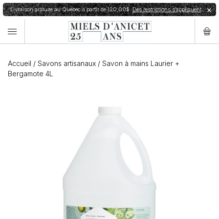
Livraison gratuite au Québec à partir de 120,00$.
Des restrictions s’appliquent
✕
Accueil
/
Savons artisanaux
/
Savon à mains Laurier +
Bergamote 4L