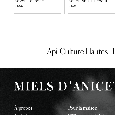
Savon Lavande
Savon Anis + Fenouil + Coriandre
9.50
$
9.50
$
À propos
Pour la maison
Poterie et accessoires