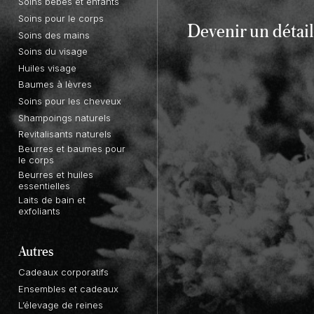
Soins bébés et enfants
Soins pour le corps
Devenir un
détail
Soins des mains
Soins du visage
Huiles visage
Baumes à lèvres
Soins pour les cheveux
Shampoings naturels
Revitalisants naturels
Beurres et baumes pour
le corps
Beurres et huiles
essentielles
Laits de bain et
exfoliants
Autres
Cadeaux corporatifs
Ensembles et cadeaux
L’élevage de reines