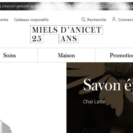
Livraison gratuite au Québec à partir de 120,00$.
Des restrictions s’appliquent
vente
Cadeaux corporatifs
Recherche
Connex
Soins
Maison
Promotio
Savon 
Chaï Latte