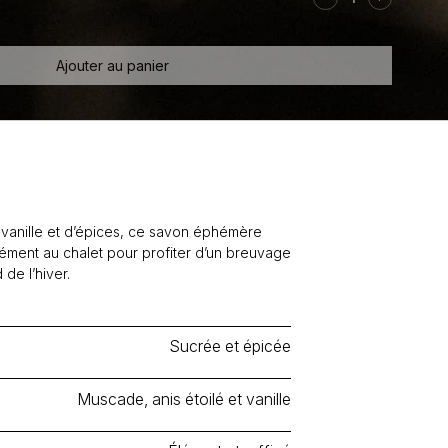
Savon
Chaï
Latte
Ajouter au panier
vanille et d’épices, ce savon éphémère
nément au chalet pour profiter d’un breuvage
 de l’hiver.
Sucrée et épicée
Muscade, anis étoilé et vanille