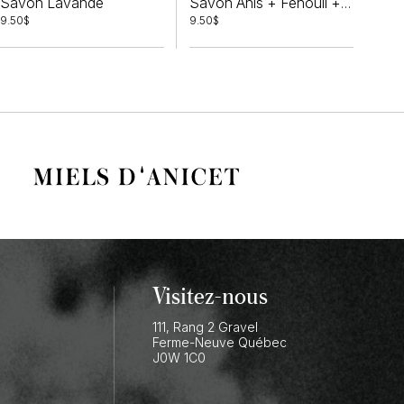
Savon Lavande
Savon Anis + Fenouil + Coriandre
9.50
$
9.50
$
Visitez-nous
111, Rang 2 Gravel
Ferme-Neuve
Québec
J0W 1C0