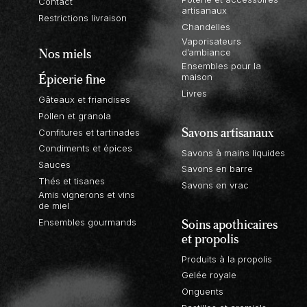
Contact
artisanaux
Restrictions livraison
Chandelles
Vaporisateurs
Nos miels
d’ambiance
Ensembles pour la
Épicerie fine
maison
Livres
Gâteaux et friandises
Pollen et granola
Savons artisanaux
Confitures et tartinades
Condiments et épices
Savons à mains liquides
Sauces
Savons en barre
Thés et tisanes
Savons en vrac
Amis vignerons et vins
de miel
Soins apothicaires
Ensembles gourmands
et propolis
Produits à la propolis
Gelée royale
Onguents