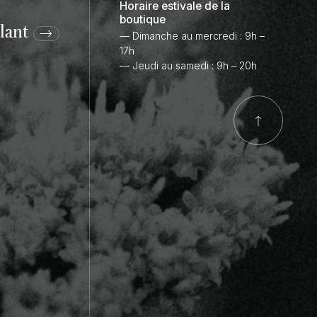
Horaire estivale de la
boutique
lant
— Dimanche au mercredi : 9h –
17h
— Jeudi au samedi : 9h – 20h