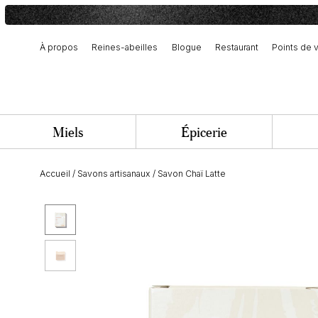
À propos
Reines-abeilles
Blogue
Restaurant
Points de 
Notre histoire et engagement
Récolte et fabrication artisanale
Équipe et offres d’emploi
Miels
Épicerie
Accueil
/
Savons artisanaux
/
Savon Chaï Latte