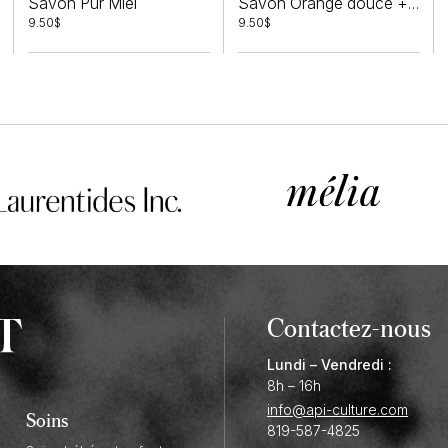
Savon Pur Miel
Savon Orange douce + Coriandre
9.50
$
9.50
$
Contactez-nous
Lundi – Vendredi :
8h – 16h
info@api-culture.com
Soins
819-587-4825