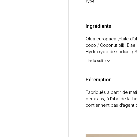
Type
Ingrédients
Olea europaea
(Huile d’ol
coco / Coconut oil),
Elaei
Hydroxyde de sodium / 
(Beurre de karité / Shea 
Lire la suite
Fragrance de vanille / Van
Essential oils (
Myristica f
(Anis étoilé / Anise star
Péremption
Oxyde blanc / White oxy
Extrait de pépins de Citr
Fabriqués à partir de ma
seed extract, Vitamine E /
deux ans, à l’abri de la lu
contiennent pas d’agent 