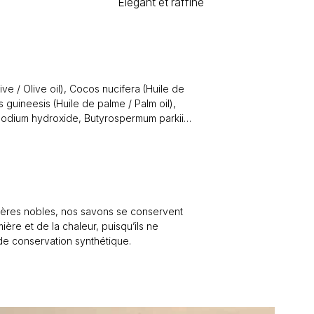
Élégant et raffiné
ive / Olive oil),
Cocos nucifera
(Huile de
s guineesis
(Huile de palme / Palm oil),
Sodium hydroxide,
Butyrospermum parkii
butter),
Cera alba
(Cire d’abeille / Beeswax),
illa Fragrance, Huiles essentielles /
ragrans
(Muscade / Nutmeg),
Illicium verum
)), Fragrance Cinnamon Bun, Miel / Honey,
de, Poudre de cacao / Cocoa powder,
us paradisi (Pamplemousse / Grapefruit)
tières nobles, nos savons se conservent
 Vitamin E.
mière et de la chaleur, puisqu’ils ne
de conservation synthétique.