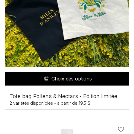
C
pr
Choix des options
a
pl
Tote bag Pollens & Nectars - Édition limitée
va
2 variétés disponibles -
à partir de
19.51
$
L
op
pe
êt