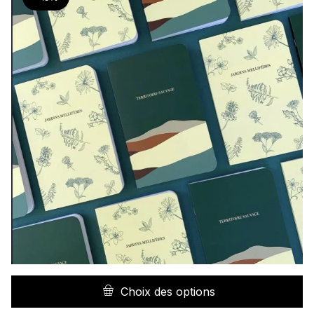
C
pr
Choix des options
a