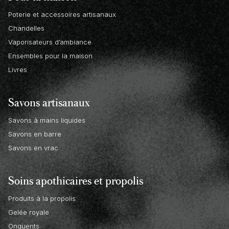
Poterie et accessoires artisanaux
Chandelles
Vaporisateurs d’ambiance
Ensembles pour la maison
Livres
Savons artisanaux
Savons à mains liquides
Savons en barre
Savons en vrac
Soins apothicaires et propolis
Produits à la propolis
Gelée royale
Onguents