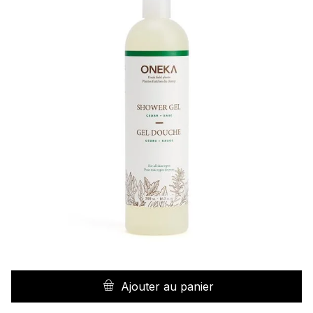
ch
su
la
p
d
pr
Ajouter au panier