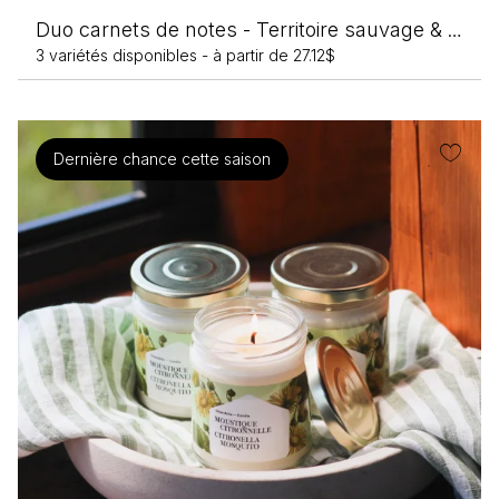
pl
Duo carnets de notes - Territoire sauvage & Jardins mellifères
va
3 variétés disponibles -
à partir de
27.12
$
L
op
pe
êt
Dernière chance cette saison
ch
su
la
p
d
pr