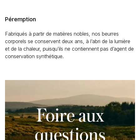
alba
(Cire d’abeille / Beeswax),
Cannabis sativa
(Huile de
chanvre / Hemp oil),
Simmondsia chinensis
(Huile de
jojoba / Jojoba oil),
Argania spinosa
(Huile d’argan /
Péremption
Argan oil), Miel / Honey, Extrait de pépins de Citrus
paradisi (Pamplemousse / Grapefruit) seed extract,
Fabriqués à partir de matières nobles, nos beurres
Vitamine E / Vitamin E.
corporels se conservent deux ans, à l’abri de la lumière
et de la chaleur, puisqu’ils ne contiennent pas d’agent de
conservation synthétique.
Foire aux
questions