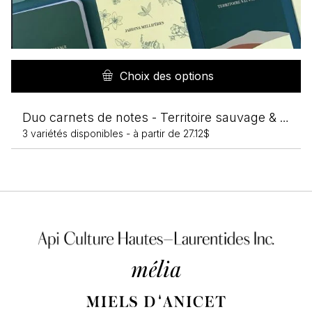
C
pr
Choix des options
a
pl
Duo carnets de notes - Territoire sauvage & Jardins mellifères
va
3 variétés disponibles -
à partir de
27.12
$
L
op
pe
êt
ch
su
la
p
d
pr