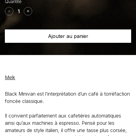
quantité
de
-
+
Black
Minivan
Café
Ajouter au panier
biologique
Melk
Black Minivan est l’interprétation d’un café à torréfaction
foncée classique.
Il convient parfaitement aux cafetières automatiques
ainsi qu’aux machines à espresso. Pensé pour les
amateurs de style italien, il offre une tasse plus corsée,