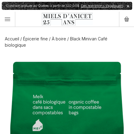
Livraison gratuite au Québec à partir de 120,00$.
Des restrictions s’appliquent
✕
Accueil
/
Épicerie fine
/
À boire
/
Black Minivan Café
biologique