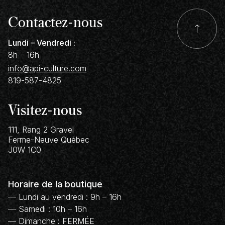
Sel Saint-Laurent
Contactez-nous
Surette Condiments
Terre du 9
Lundi – Vendredi :
8h – 16h
info@api-culture.com
819-587-4825
Visitez-nous
111, Rang 2 Gravel
Ferme-Neuve
Québec
J0W 1C0
Horaire de la boutique
— Lundi au vendredi : 9h – 16h
— Samedi : 10h – 16h
— Dimanche : FERMÉE