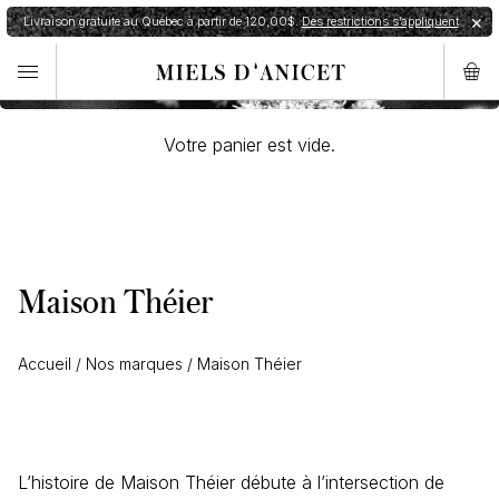
Panier d'achat
Livraison gratuite au Québec à partir de 120,00$.
Des restrictions s’appliquent
✕
✕
Commande expédiée en 24h.
Restrictions de livraison
Votre panier est vide.
Maison Théier
Accueil
/
Nos marques
/
Maison Théier
L’histoire de Maison Théier débute à l’intersection de