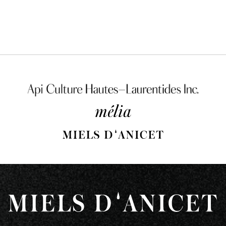
Miels d’Anicet
Mélia
Marques partenaires
Allo Simonne
Baltic Club
Dunord
Ferme apicole Desrochers D
Floèm
Gourmet Sauvage
Herbamiel
Les Minettes
Maison Théier
Miels Raphaël
Oneka