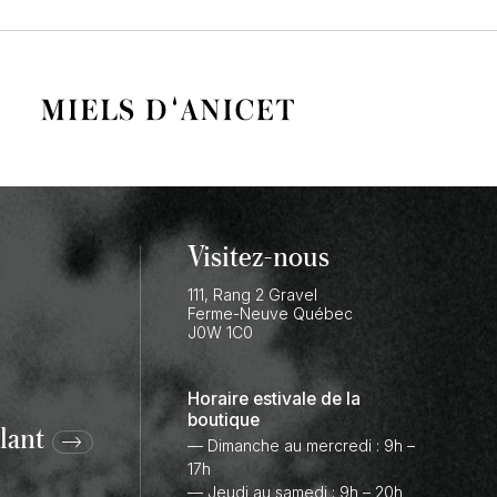
Visitez-nous
111, Rang 2 Gravel
Ferme-Neuve
Québec
J0W 1C0
Horaire estivale de la
boutique
lant
— Dimanche au mercredi : 9h –
17h
— Jeudi au samedi : 9h – 20h