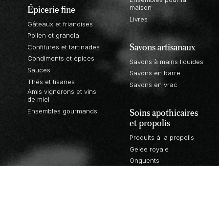
Épicerie fine
maison
Livres
Gâteaux et friandises
Pollen et granola
Savons artisanaux
Confitures et tartinades
Condiments et épices
Savons à mains liquides
Sauces
Savons en barre
Thés et tisanes
Savons en vrac
Amis vignerons et vins
de miel
Soins apothicaires
Ensembles gourmands
et propolis
Produits à la propolis
Gelée royale
Onguents
Pastilles et aromiels