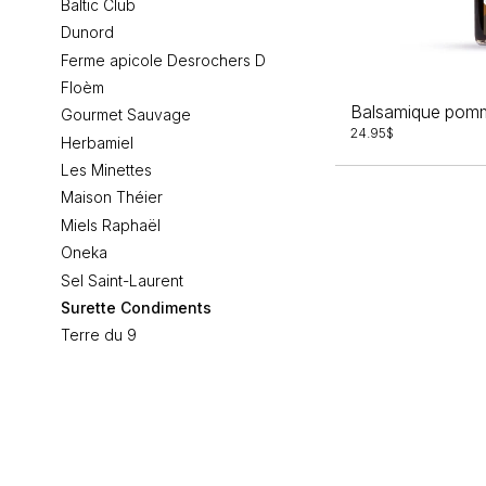
Baltic Club
Dunord
Ferme apicole Desrochers D
Floèm
Balsamique pomm
Gourmet Sauvage
24.95
$
Herbamiel
Les Minettes
Maison Théier
Miels Raphaël
Oneka
Sel Saint-Laurent
Surette Condiments
Terre du 9