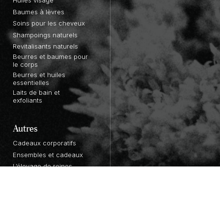
Baumes à lèvres
Soins pour les cheveux
Shampoings naturels
Revitalisants naturels
Beurres et baumes pour
le corps
Beurres et huiles
essentielles
Laits de bain et
exfoliants
Autres
Cadeaux corporatifs
Ensembles et cadeaux
L’élevage de reines
Devenir un détaillant
4,9
Cantine Pollens &
Nectars
Merci de faire confiance à 
d’Anicet!