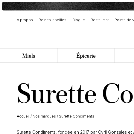
À propos
Reines-abeilles
Blogue
Restaurant
Points de 
Notre histoire et engagement
Récolte et fabrication artisanale
Équipe et offres d’emploi
Miels
Épicerie
Surette C
Accueil
/
Nos marques
/
Surette Condiments
Surette Condiments, fondée en 2017 par Cyril Gonzales et 