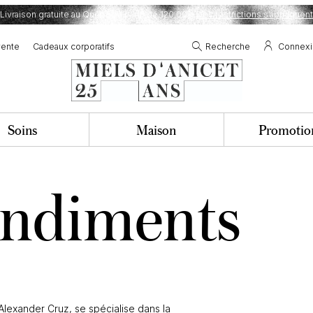
Livraison gratuite au Québec à partir de 120,00$.
Des restrictions s’appliquent
vente
Cadeaux corporatifs
Recherche
Connex
Soins
Maison
Promotio
ondiments
Alexander Cruz, se spécialise dans la