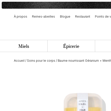
À propos
Reines-abeilles
Blogue
Restaurant
Points de 
Notre histoire et engagement
Récolte et fabrication artisanale
Équipe et offres d’emploi
Miels
Épicerie
Accueil
/
Soins pour le corps
/
Baume nourrissant Géranium + Ment