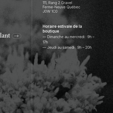
111, Rang 2 Gravel
Ferme-Neuve
Québec
J0W 1C0
Horaire estivale de la
boutique
lant
— Dimanche au mercredi : 9h –
17h
— Jeudi au samedi : 9h – 20h