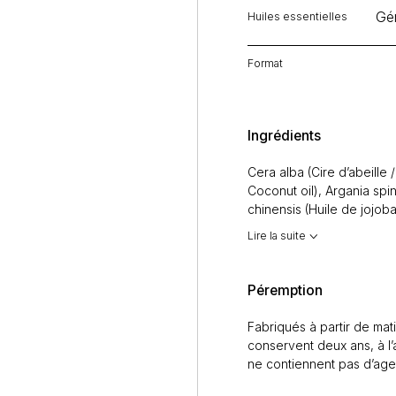
Gér
Huiles essentielles
Format
Ingrédients
Cera alba (Cire d’abeille
Coconut oil), Argania spi
chinensis (Huile de jojoba
Olive oil), Huiles essentiel
Lire la suite
(Géranium / Geranium),
M
Peppermint),
Citrus limo
(Romarin / Rosemary)), Mie
Péremption
pépins de Citrus paradisi
Fabriqués à partir de ma
conservent deux ans, à l’a
ne contiennent pas d’age