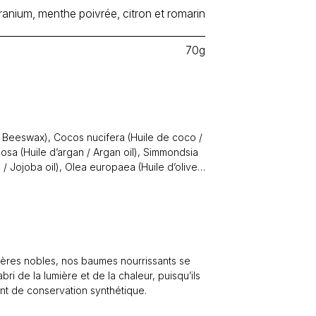
anium, menthe poivrée, citron et romarin
70g
 / Beeswax), Cocos nucifera (Huile de coco /
nosa (Huile d’argan / Argan oil), Simmondsia
 / Jojoba oil), Olea europaea (Huile d’olive /
les / Essential oils ((
Pelargonium graveolens
entha piperita
(Menthe poivrée /
num
(Citron / Lemon),
Rosmarinus officinalis
l / Honey, Vitamine E / Vitamin E, Extrait de
 (Pamplemousse / Grapefruit) seed extract.
tières nobles, nos baumes nourrissants se
bri de la lumière et de la chaleur, puisqu’ils
nt de conservation synthétique.