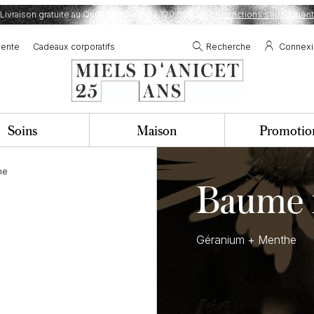
Livraison gratuite au Québec à partir de 120,00$.
Des restrictions s’appliquent
vente
Cadeaux corporatifs
Recherche
Connex
Soins
Maison
Promotio
he
Baume 
Géranium + Menthe