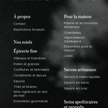
À propos
Pour la maison
Poterie et accessoires
Contact
artisanaux
Restrictions livraison
Chandelles
Vaporisateurs
Nos miels
d’ambiance
Ensembles pour la
Épicerie fine
maison
Livres
Gâteaux et friandises
Pollen et granola
Savons artisanaux
Confitures et tartinades
Condiments et épices
Savons à mains liquides
Sauces
Savons en barre
Thés et tisanes
Savons en vrac
Amis vignerons et vins
de miel
Soins apothicaires
Ensembles gourmands
et propolis