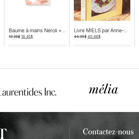
Baume à mains Néroli + Ylang-ylang
Livre MIELS par Anne-Virginie Schmidt
Le
Le
Le
Le
19.35
$
16.45
$
44.95
$
40.46
$
prix
prix
prix
prix
initial
actuel
initial
actuel
était :
est :
était :
est :
19.35$.
16.45$.
44.95$.
40.46$.
Contactez-nous