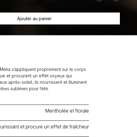
Baume
nourrissant
Géranium
Ajouter au panier
+
Menthe
Mélia s’appliquent proprement sur le corps
que et procurent un effet soyeux qui
ux après-soleil, ils nourrissent et illuminent
mbes sublimes pour l’été.
Mentholée et florale
urrissant et procure un effet de fraîcheur