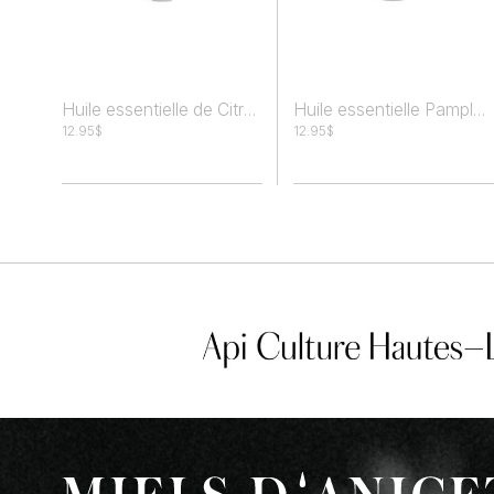
Huile essentielle de Citron
Huile essentielle Pamplemousse
12.95
$
12.95
$