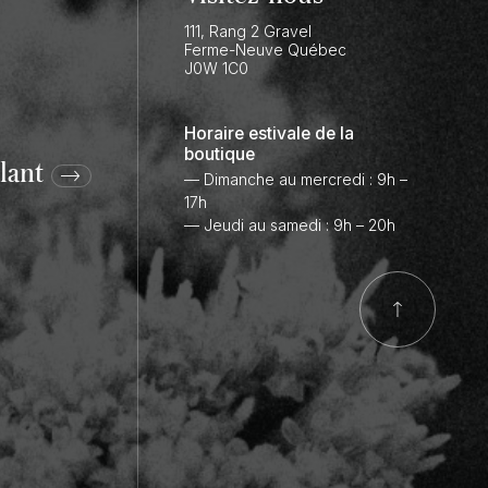
111, Rang 2 Gravel
Ferme-Neuve
Québec
J0W 1C0
Horaire estivale de la
boutique
lant
— Dimanche au mercredi : 9h –
17h
— Jeudi au samedi : 9h – 20h