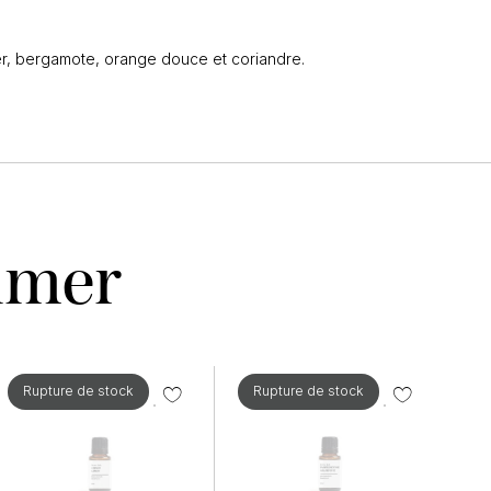
ier, bergamote, orange douce et coriandre.
aimer
Rupture de stock
Rupture de stock