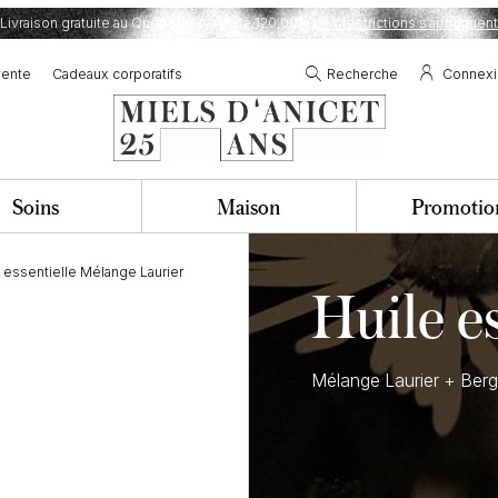
Livraison gratuite au Québec à partir de 120,00$.
Des restrictions s’appliquent
vente
Cadeaux corporatifs
Recherche
Connex
Soins
Maison
Promotio
 essentielle Mélange Laurier
Huile es
Mélange Laurier + Ber