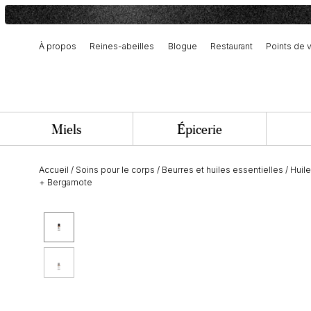
À propos
Reines-abeilles
Blogue
Restaurant
Points de 
Notre histoire et engagement
Récolte et fabrication artisanale
Équipe et offres d’emploi
Miels
Épicerie
Accueil
/
Soins pour le corps
/
Beurres et huiles essentielles
/
Huile
+ Bergamote