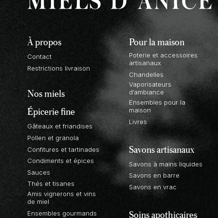
À propos
Pour la maison
Poterie et accessoires
Contact
artisanaux
Restrictions livraison
Chandelles
Vaporisateurs
Nos miels
d’ambiance
Ensembles pour la
Épicerie fine
maison
Livres
Gâteaux et friandises
Pollen et granola
Savons artisanaux
Confitures et tartinades
Condiments et épices
Savons à mains liquides
Sauces
Savons en barre
Thés et tisanes
Savons en vrac
Amis vignerons et vins
de miel
Soins apothicaires
Ensembles gourmands