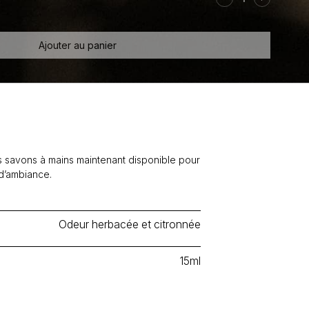
Huile
essentielle
Mélange
Ajouter au panier
Laurier
+
Bergamote
s savons à mains maintenant disponible pour
 d’ambiance.
Odeur herbacée et citronnée
15ml