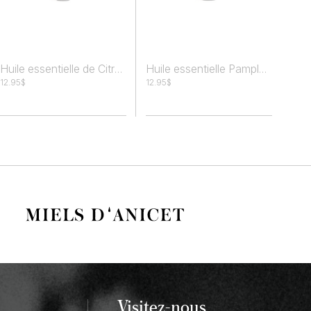
Huile essentielle de Citron
Huile essentielle Pamplemousse
12.95
$
12.95
$
Visitez-nous