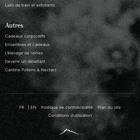
Laits de bain et exfoliants
Autres
Cadeaux corporatifs
Ensembles et cadeaux
L’élevage de reines
Devenir un détaillant
Cantine Pollens & Nectars
FR
EN
Politique de confidentialité
Plan du site
Conditions d’utilisation