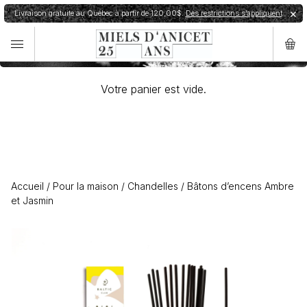
Panier d'achat
Livraison gratuite au Québec à partir de 120,00$.
Des restrictions s’appliquent
✕
✕
Commande expédiée en 24h.
Restrictions de livraison
Votre panier est vide.
Accueil
/
Pour la maison
/
Chandelles
/
Bâtons d’encens Ambre
et Jasmin