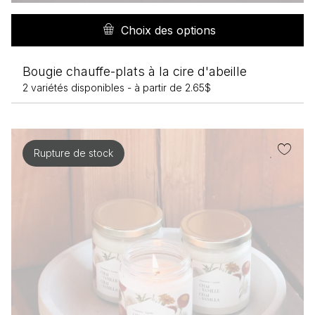
C
pr
Choix des options
a
pl
Bougie chauffe-plats à la cire d'abeille
va
2 variétés disponibles -
à partir de
2.65
$
L
op
pe
êt
Rupture de stock
ch
su
la
p
d
pr