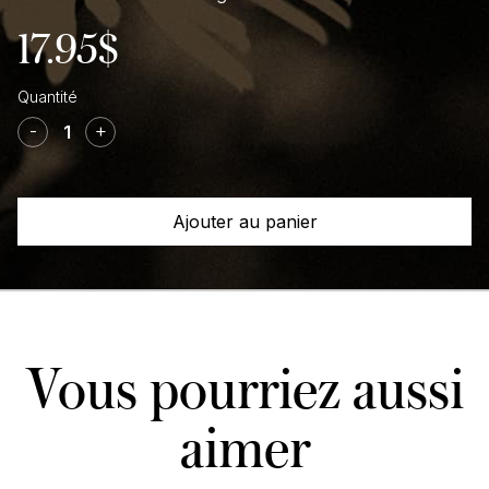
17.95
$
quantité
de
-
+
Bâtons
d'encens
Ambre
Ajouter au panier
et
Jasmin
Vous pourriez aussi
aimer