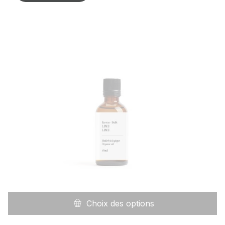
C
pr
Choix des options
a