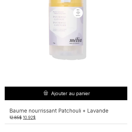
Ajouter au panier
Baume nourrissant Patchouli + Lavande
Le
Le
12.85
$
10.92
$
prix
prix
initial
actuel