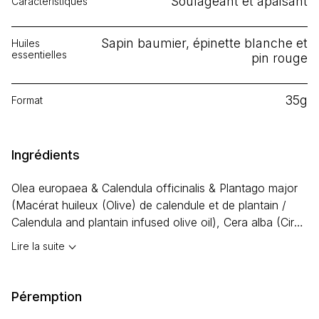
Soulageant et apaisant
Caractéristiques
Sapin baumier, épinette blanche et
Huiles
essentielles
pin rouge
35g
Format
Ingrédients
Olea europaea & Calendula officinalis & Plantago major
(Macérat huileux (Olive) de calendule et de plantain /
Calendula and plantain infused olive oil),
Cera alba
(Cire
d’abeille / Beeswax),
Ricinus communis
(Huile de ricin /
Lire la suite
Castor oil), Huiles essentielles / Essential oils ((
Abies
balsamea
(Sapin baumier / Balsam fir),
Thuja
occidentalis
(Thuya occidental / White cedar),
Picea
Péremption
glauca
(Épinette blanche / White spruce),
Picea mariana