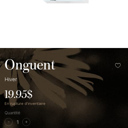
Onguent
Hiver
19.95
$
En rupture d'inventaire
quantité
de
-
+
Onguent