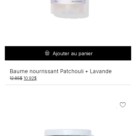
Ajouter au panier
Baume nourrissant Patchouli + Lavande
Le
Le
12.85
$
10.92
$
prix
prix
initial
actuel
était :
est :
12.85$.
10.92$.