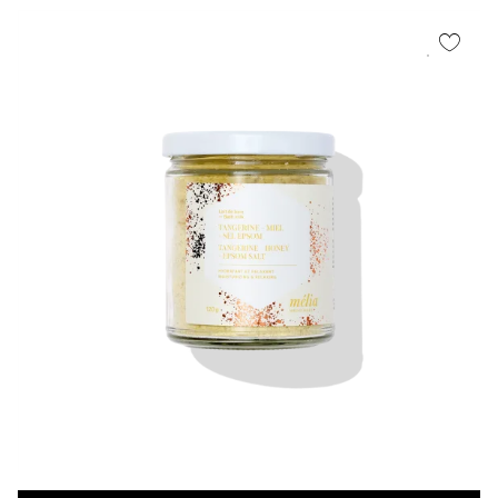
était :
est :
12.85$.
10.92$.