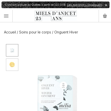
Livraison gratuite au Québec à partir de 120,00$.
Des restrictions s’appliquent
✕
Accueil
/
Soins pour le corps
/
Onguent Hiver