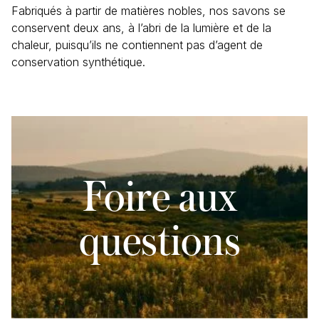
(Épinette noire / Black spruce),
Pinus resinosa
(Pin
Fabriqués à partir de matières nobles, nos savons se
rouge / Red pine),
Achillea millefolium
(Achillée millefeuille
conservent deux ans, à l’abri de la lumière et de la
/ Common yarrow)),
Simmondsia chinensis
(Huile de
chaleur, puisqu’ils ne contiennent pas d’agent de
jojoba / Jojoba oil),
Prunus armeniaca
(Huile d’abricot /
conservation synthétique.
Apricot oil),
Cannabis sativa
(Huile de chanvre / Hemp
oil),
Arnica montana
(Huile d’arnica / Arnica oil),
Teinture-mère de propolis / Propolis tincture (Alcool /
Alcohol, Propolis, Eau / Water), Miel / Honey, Vitamine E
/ Vitamin E, Extrait de pépins de Citrus paradisi
(Pamplemousse / Grapefruit) seed extract.
Foire aux
questions