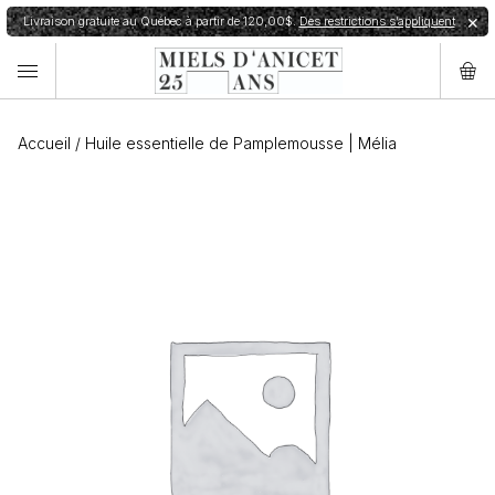
Livraison gratuite au Québec à partir de 120,00$.
Des restrictions s’appliquent
✕
Accueil
/
Huile essentielle de Pamplemousse | Mélia